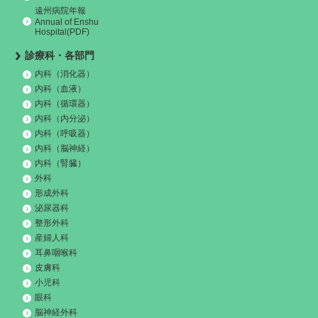
遠州病院年報
Annual of Enshu
Hospital(PDF)
診療科・各部門
内科（消化器）
内科（血液）
内科（循環器）
内科（内分泌）
内科（呼吸器）
内科（脳神経）
内科（腎臓）
外科
形成外科
泌尿器科
整形外科
産婦人科
耳鼻咽喉科
皮膚科
小児科
眼科
脳神経外科