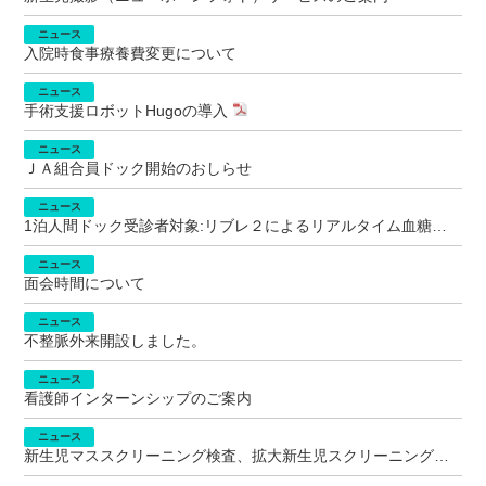
ニュース
入院時食事療養費変更について
ニュース
手術支援ロボットHugoの導入
ニュース
ＪＡ組合員ドック開始のおしらせ
ニュース
1泊人間ドック受診者対象:リブレ２によるリアルタイム血糖自動測定臨床研究参加者募集
ニュース
面会時間について
ニュース
不整脈外来開設しました。
ニュース
看護師インターンシップのご案内
ニュース
新生児マススクリーニング検査、拡大新生児スクリーニング検査