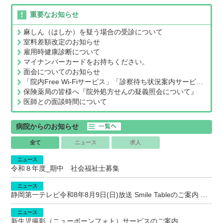
重要なお知らせ
麻しん（はしか）を疑う場合の受診について
室料差額改定のお知らせ
雇用時健康診断について
マイナンバーカードをお持ちください。
面会についてのお知らせ
「院内Free Wi-Fiサービス」「診察待ち状況案内サービス」について
保険薬局の皆様へ『院外処方せんの疑義照会について』
医師との面談時間について
病院からのお知らせ
全て
ニュース
求人
ニュース
令和８年度_期中 社会福祉士募集
ニュース
静岡第一テレビ令和8年8月9日(日)放送 Smile Tableのご案内
ニュース
新生児撮影（ニューボーンフォト）サービスのご案内