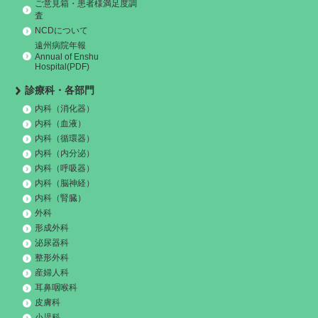
ご意見箱・患者様満足度調
査
NCDについて
遠州病院年報
Annual of Enshu
Hospital(PDF)
診療科・各部門
内科（消化器）
内科（血液）
内科（循環器）
内科（内分泌）
内科（呼吸器）
内科（脳神経）
内科（腎臓）
外科
形成外科
泌尿器科
整形外科
産婦人科
耳鼻咽喉科
皮膚科
小児科