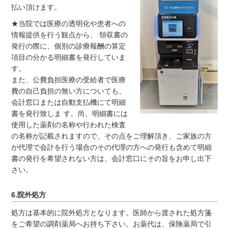
払い頂けます。
★当院では医療の透明化や患者への
情報提供を行う観点から、 領収書の
発行の際に、個別の診療報酬の算定
項目の分かる明細書を発行していま
す。
また、公費負担医療の受給者で医療
費の自己負担の無い方についても、
会計窓口または自動支払機にて明細
書を発行致しま す。尚、明細書には
使用した薬剤の名称や行われた検査
の名称が記載されますので、その点をご理解頂き、ご家族の方
が代理で会計を行う場合のその代理の方への発行も含めて明細
書の発行を希望されない方は、会計窓口にその旨をお申し出下
さい。
6.院外処方
処方は基本的に院外処方となります。医師から渡された処方箋
をご希望の調剤薬局へお持ち下さい。お薬代は、保険薬局で引