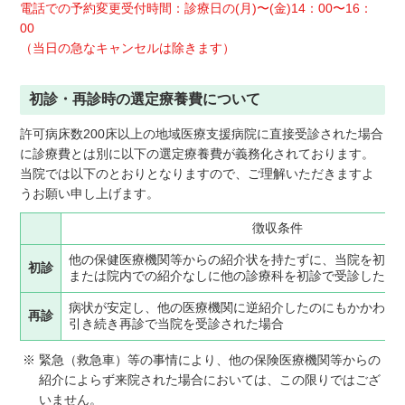
電話での予約変更受付時間：診療日の(月)〜(金)14：00〜16：
00
（当日の急なキャンセルは除きます）
初診・再診時の選定療養費について
許可病床数200床以上の地域医療支援病院に直接受診された場合
に診療費とは別に以下の選定療養費が義務化されております。
当院では以下のとおりとなりますので、ご理解いただきますよ
うお願い申し上げます。
徴収条件
他の保健医療機関等からの紹介状を持たずに、当院を初診
初診
または院内での紹介なしに他の診療科を初診で受診した場
病状が安定し、他の医療機関に逆紹介したのにもかかわら
再診
引き続き再診で当院を受診された場合
※ 緊急（救急車）等の事情により、他の保険医療機関等からの
紹介によらず来院された場合においては、この限りではござ
いません。