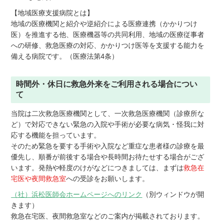
【地域医療支援病院とは】
地域の医療機関と紹介や逆紹介による医療連携（かかりつけ
医）を推進する他、医療機器等の共同利用、地域の医療従事者
への研修、救急医療の対応、かかりつけ医等を支援する能力を
備える病院です。（医療法第4条）
時間外・休日に救急外来をご利用される場合につい
て
当院は二次救急医療機関として、一次救急医療機関（診療所な
ど）で対応できない緊急の入院や手術が必要な病気・怪我に対
応する機能を担っています。
そのため緊急を要する手術や入院など重症な患者様の診療を最
優先し、順番が前後する場合や長時間お待たせする場合がござ
います。発熱や軽度のけがなどにつきましては、まずは
救急在
宅医や夜間救急室
への受診をお願いします。
（社）浜松医師会ホームページへのリンク
（別ウィンドウが開
きます）
救急在宅医、夜間救急室などのご案内が掲載されております。