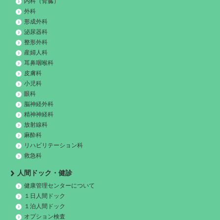
内科（腎臓）
外科
形成外科
泌尿器科
整形外科
産婦人科
耳鼻咽喉科
皮膚科
小児科
眼科
脳神経外科
精神神経科
放射線科
麻酔科
リハビリテーション科
救急科
人間ドック・健診
健康管理センターについて
１日人間ドック
１泊人間ドック
オプション検査