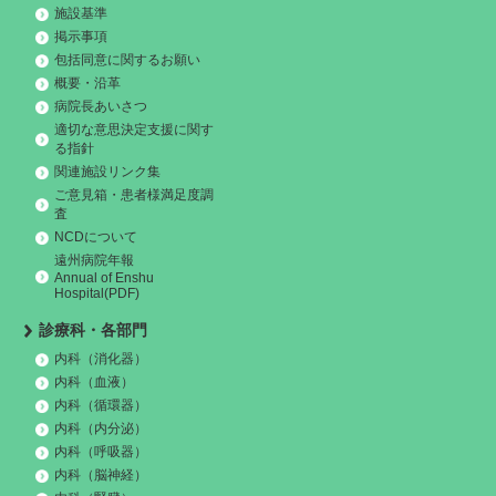
施設基準
掲示事項
包括同意に関するお願い
概要・沿革
病院長あいさつ
適切な意思決定支援に関す
る指針
関連施設リンク集
ご意見箱・患者様満足度調
査
NCDについて
遠州病院年報
Annual of Enshu
Hospital(PDF)
診療科・各部門
内科（消化器）
内科（血液）
内科（循環器）
内科（内分泌）
内科（呼吸器）
内科（脳神経）