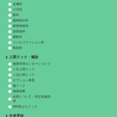
皮膚科
小児科
眼科
脳神経外科
精神神経科
放射線科
麻酔科
リハビリテーション科
救急科
人間ドック・健診
健康管理センターについて
１日人間ドック
１泊人間ドック
オプション検査
脳ドック
健康診断
結果について・特定保健指
導
MRI乳がんドック
外来受診