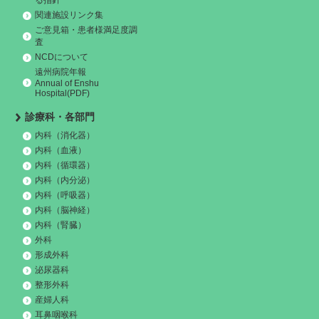
関連施設リンク集
ご意見箱・患者様満足度調
査
NCDについて
遠州病院年報
Annual of Enshu
Hospital(PDF)
診療科・各部門
内科（消化器）
内科（血液）
内科（循環器）
内科（内分泌）
内科（呼吸器）
内科（脳神経）
内科（腎臓）
外科
形成外科
泌尿器科
整形外科
産婦人科
耳鼻咽喉科