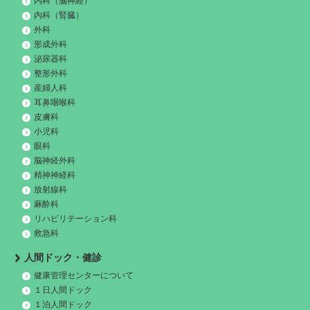
内科（脳神経）
内科（腎臓）
外科
形成外科
泌尿器科
整形外科
産婦人科
耳鼻咽喉科
皮膚科
小児科
眼科
脳神経外科
精神神経科
放射線科
麻酔科
リハビリテーション科
救急科
人間ドック・健診
健康管理センターについて
１日人間ドック
１泊人間ドック