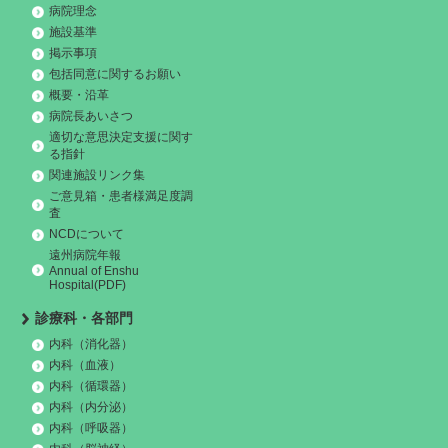
病院理念
施設基準
掲示事項
包括同意に関するお願い
概要・沿革
病院長あいさつ
適切な意思決定支援に関す
る指針
関連施設リンク集
ご意見箱・患者様満足度調
査
NCDについて
遠州病院年報
Annual of Enshu
Hospital(PDF)
診療科・各部門
内科（消化器）
内科（血液）
内科（循環器）
内科（内分泌）
内科（呼吸器）