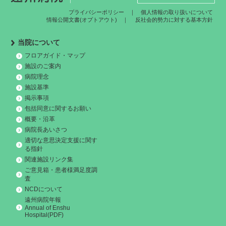
プライバシーポリシー
｜
個人情報の取り扱いについて
情報公開文書(オプトアウト)
｜
反社会的勢力に対する基本方針
当院について
フロアガイド・マップ
施設のご案内
病院理念
施設基準
掲示事項
包括同意に関するお願い
概要・沿革
病院長あいさつ
適切な意思決定支援に関す
る指針
関連施設リンク集
ご意見箱・患者様満足度調
査
NCDについて
遠州病院年報
Annual of Enshu
Hospital(PDF)