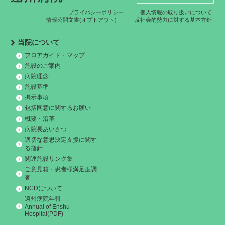
プライバシーポリシー
｜
個人情報の取り扱いについて
情報公開文書(オプトアウト)
｜
反社会的勢力に対する基本方針
当院について
フロアガイド・マップ
施設のご案内
病院理念
施設基準
掲示事項
包括同意に関するお願い
概要・沿革
病院長あいさつ
適切な意思決定支援に関す
る指針
関連施設リンク集
ご意見箱・患者様満足度調
査
NCDについて
遠州病院年報
Annual of Enshu
Hospital(PDF)