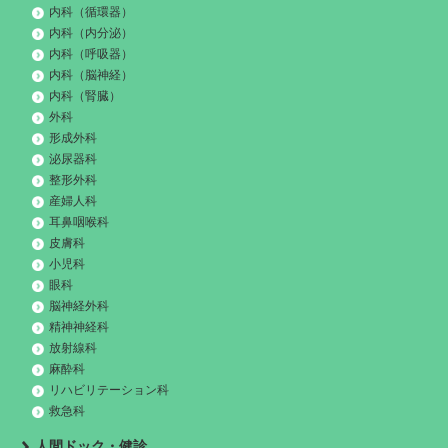
内科（循環器）
内科（内分泌）
内科（呼吸器）
内科（脳神経）
内科（腎臓）
外科
形成外科
泌尿器科
整形外科
産婦人科
耳鼻咽喉科
皮膚科
小児科
眼科
脳神経外科
精神神経科
放射線科
麻酔科
リハビリテーション科
救急科
人間ドック・健診