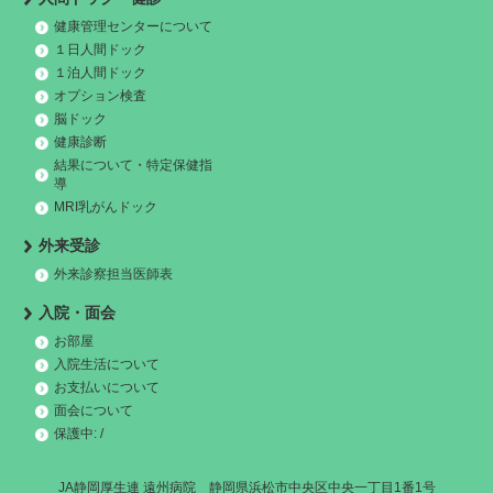
健康管理センターについて
１日人間ドック
１泊人間ドック
オプション検査
脳ドック
健康診断
結果について・特定保健指
導
MRI乳がんドック
外来受診
外来診察担当医師表
入院・面会
お部屋
入院生活について
お支払いについて
面会について
保護中: /
JA静岡厚生連 遠州病院 静岡県浜松市中央区中央一丁目1番1号