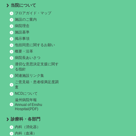
当院について
フロアガイド・マップ
施設のご案内
病院理念
施設基準
掲示事項
包括同意に関するお願い
概要・沿革
病院長あいさつ
適切な意思決定支援に関す
る指針
関連施設リンク集
ご意見箱・患者様満足度調
査
NCDについて
遠州病院年報
Annual of Enshu
Hospital(PDF)
診療科・各部門
内科（消化器）
内科（血液）