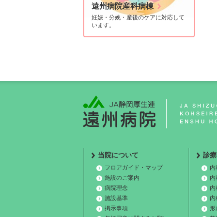
遠州病院産科病棟
妊娠・分娩・産後のケアに対応して
います。
当院について
診療
フロアガイド・マップ
内
施設のご案内
内
病院理念
内
施設基準
内
掲示事項
形