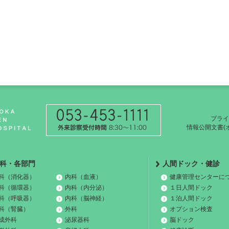
プライ
情報公開文書(
科・各部門
人間ドック・健診
科（消化器）
内科（血液）
健康管理センターに
科（循環器）
内科（内分泌）
１日人間ドック
科（呼吸器）
内科（脳神経）
１泊人間ドック
科（腎臓）
外科
オプション検査
成外科
泌尿器科
脳ドック