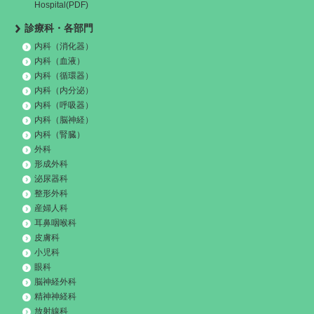
Hospital(PDF)
診療科・各部門
内科（消化器）
内科（血液）
内科（循環器）
内科（内分泌）
内科（呼吸器）
内科（脳神経）
内科（腎臓）
外科
形成外科
泌尿器科
整形外科
産婦人科
耳鼻咽喉科
皮膚科
小児科
眼科
脳神経外科
精神神経科
放射線科