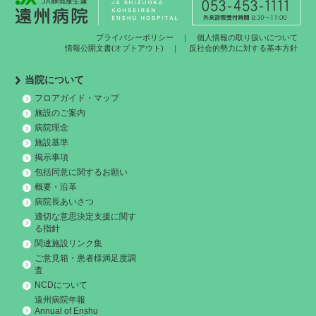
プライバシーポリシー
｜
個人情報の取り扱いについて
情報公開文書(オプトアウト)
｜
反社会的勢力に対する基本方針
当院について
フロアガイド・マップ
施設のご案内
病院理念
施設基準
掲示事項
包括同意に関するお願い
概要・沿革
病院長あいさつ
適切な意思決定支援に関す
る指針
関連施設リンク集
ご意見箱・患者様満足度調
査
NCDについて
遠州病院年報
Annual of Enshu