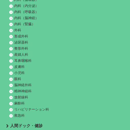
内科（内分泌）
内科（呼吸器）
内科（脳神経）
内科（腎臓）
外科
形成外科
泌尿器科
整形外科
産婦人科
耳鼻咽喉科
皮膚科
小児科
眼科
脳神経外科
精神神経科
放射線科
麻酔科
リハビリテーション科
救急科
人間ドック・健診