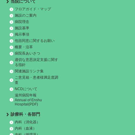
当院について
フロアガイド・マップ
施設のご案内
病院理念
施設基準
掲示事項
包括同意に関するお願い
概要・沿革
病院長あいさつ
適切な意思決定支援に関す
る指針
関連施設リンク集
ご意見箱・患者様満足度調
査
NCDについて
遠州病院年報
Annual of Enshu
Hospital(PDF)
診療科・各部門
内科（消化器）
内科（血液）
内科（循環器）