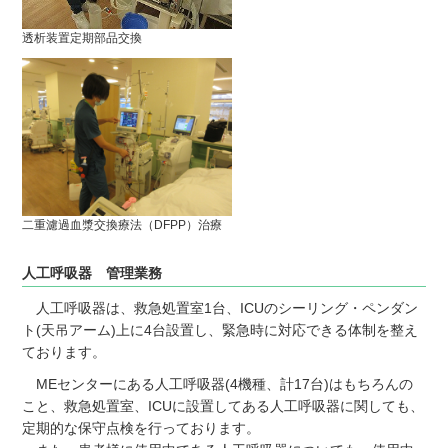
透析装置定期部品交換
二重濾過血漿交換療法（DFPP）治療
人工呼吸器 管理業務
人工呼吸器は、救急処置室1台、ICUのシーリング・ペンダン
ト(天吊アーム)上に
4台
設置し、緊急時に対応できる体制を整え
ております。
MEセンターにある人工呼吸器(4機種、計17台)はもちろんの
こと、救急処置室、ICUに設置してある人工呼吸器に関しても、
定期的な保守点検を行っております。