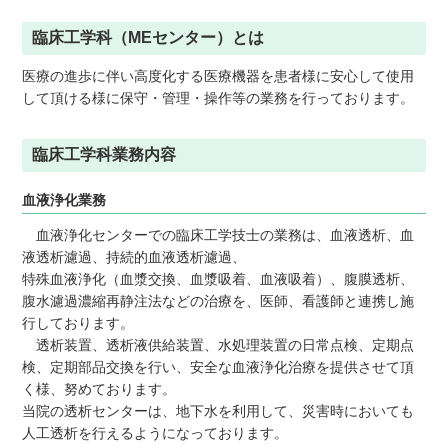
臨床工学科（MEセンター）とは
医療の進歩に伴い高度化する医療機器を患者様に安心して使用
して頂ける様に保守・管理・操作等の業務を行っております。
臨床工学科業務内容
血液浄化業務
血液浄化センターでの臨床工学技士の業務は、血液透析、血
液透析濾過、持続的血液透析濾過、
特殊血液浄化（血漿交換、血漿吸着、血液吸着）、腹膜透析、
腹水濾過濃縮再静注法などの治療を、医師、看護師と連携し施
行しております。
透析装置、透析液供給装置、水処理装置の日常点検、定期点
検、定期部品交換を行い、安全な血液浄化治療を提供させて頂
く様、努めております。
当院の透析センターは、地下水を利用して、災害時においても
人工透析を行えるようになっております。