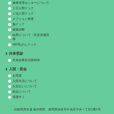
健康管理センターについて
１日人間ドック
１泊人間ドック
オプション検査
脳ドック
健康診断
結果について・特定保健指
導
MRI乳がんドック
外来受診
外来診察担当医師表
入院・面会
お部屋
入院生活について
お支払いについて
面会について
保護中: /
JA静岡厚生連 遠州病院 静岡県浜松市中央区中央一丁目1番1号