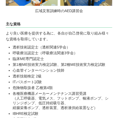
広域災害訓練時のAED講習会
主な資格
より良い医療を提供する為に、各自が自己啓発に取り組み様々
な資格を取得しています。
透析技術認定士（透析関連5学会）
呼吸療法認定士（呼吸療法関連3学会）
臨床ME専門認定士
第1種ME技術実力検定試験、第2種ME技術実力検定試験
心血管インターベンション技師
透析技能検定 2級
ITパスポート試験
危険物取扱者 乙種第4類
各種医療機器メーカーメンテナンス講習受講
（人工呼吸器、電気メス、フットポンプ、輸液ポンプ、シ
リンジポンプ、低圧持続吸引器、
経腸栄養ポンプ、透析装置、透析液供給装置など）
IBHRE検定試験