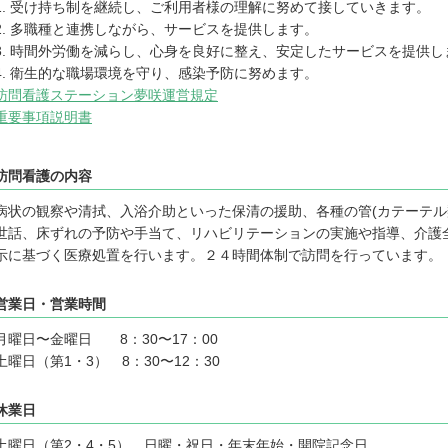
1. 受け持ち制を継続し、ご利用者様の理解に努めて接していきます。
2. 多職種と連携しながら、サービスを提供します。
3. 時間外労働を減らし、心身を良好に整え、安定したサービスを提供し
4. 衛生的な職場環境を守り、感染予防に努めます。
訪問看護ステーション夢咲運営規定
重要事項説明書
訪問看護の内容
病状の観察や清拭、入浴介助といった保清の援助、各種の管(カテーテル
世話、床ずれの予防や手当て、リハビリテーションの実施や指導、介護
示に基づく医療処置を行います。２４時間体制で訪問を行っています。
営業日・営業時間
月曜日〜金曜日 8：30〜17：00
土曜日（第1・3） 8：30〜12：30
休業日
土曜日（第2・4・5）、日曜・祝日・年末年始・開院記念日