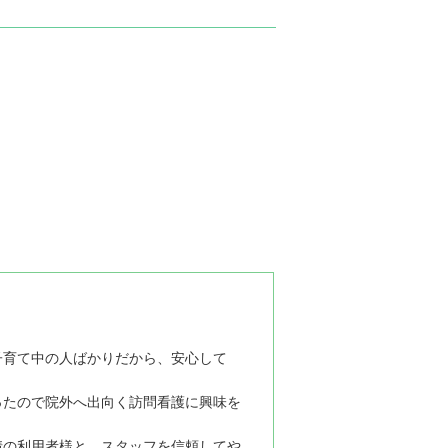
子育て中の人ばかりだから、安心して
。
ったので院外へ出向く訪問看護に興味を
情の利用者様と、スタッフを信頼してや