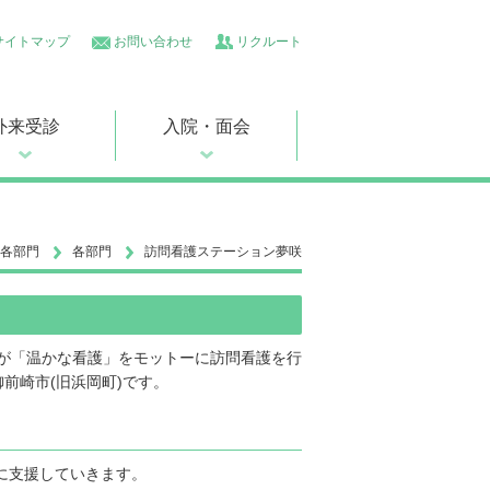
サイトマップ
お問い合わせ
リクルート
外来受診
入院・面会
各部門
各部門
訪問看護ステーション夢咲
士が「温かな看護」をモットーに訪問看護を行
前崎市(旧浜岡町)です。
に支援していきます。