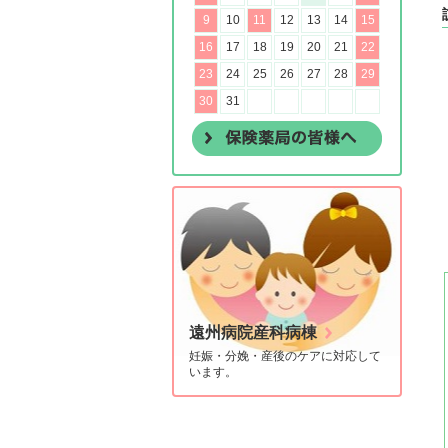
遠州病院産科病棟
妊娠・分娩・産後のケアに対応して
います。