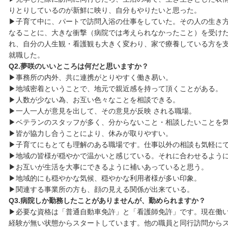
りとりしているのが新鮮に映り、自分もやりたいと思った。
▶子育て中に、パートで訪問入浴の仕事をしていた。その人の生き
なることに、大きな衝撃（病院では考えられなかったこと）を受け
れ、自分の人生観・看護観も大きく変わり、家で療養している方を
就職した。
Q2.夢咲のいいところは何だと思いますか？
▶事務所の内外、共に連携がとりやすく働き易い。
▶地域密着ということで、地元で親近感を持って頂くことがある。
▶人数が少ない為、お互い色々なことを相談できる。
▶一人一人が意見を出して、その意見が反映 される職場。
▶ベテランのスタッフが多く、分からないこと・相談したいことを
▶皆が協力し合うことにより、休みが取りやすい。
▶子育てにもとても理解のある職場です。仕事以外の相談も気軽に
▶地域の皆様が穏やかで温かいと感じている。それに合わせるよう
▶お互いが生活を大事にできるように補いあっていると思う。
▶地域的にも穏やかな気候、穏やかな利用者様が多い印象。
▶関連する事業所の方も、顔の見える関係が出来ている。
Q3.病院しか勤務したことがありませんが、勤められますか？
▶必要な資格は「普通自動車免許」と「看護師免許」です。現在働
経験が無い状態からスタートしています。他の職員と同行訪問からス