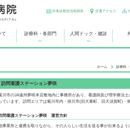
外来診察担当医師表
交通アクセス
いて
診療科・各部門
人間ドック・健診
ホーム
診療科・
訪問看護ステーション夢咲
菊川市のJA遠州夢咲本店敷地内に事務所があり、看護師及び理学療法
っています。訪問エリアは菊川市内・掛川市(旧大東町、旧大須賀町)・御
訪問看護ステーション夢咲 運営方針
他事業所と連携を取りながら、その人らしい生活を送る事が出来るよう