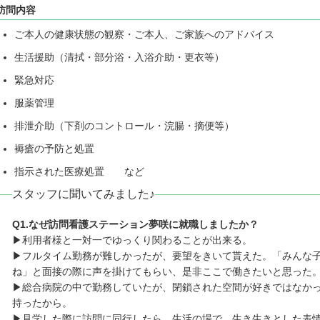
訪問内容
ご本人の健康状態の観察・ご本人、ご家族へのアドバイス
生活援助（清拭・部分浴・入浴介助・更衣等）
緊急対応
服薬管理
排泄介助（下剤のコントロール・浣腸・摘便等）
褥瘡の予防と処置
指示された医療処置 など
スタッフに聞いてみました♪
Q1.なぜ訪問看護ステーション夢咲に就職しましたか？
▶利用者様と一対一でゆっくり関わることが出来る。
▶フルタイム勤務が難しかったが、要望をきいて貰えた。「みんな
ね」と面接の際に声を掛けてもらい、是非ここで働きたいと思った
▶総合病院の中で勤務していたが、閉鎖された空間が好きではなか
持ったから。
▶見学した際に訪問に同行したら、生活の場で、生き生きとした表