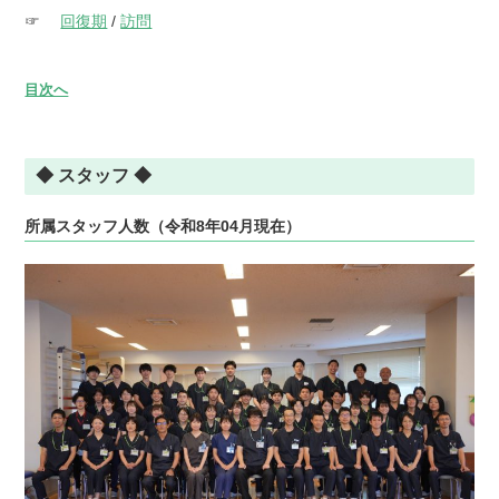
☞
回復期
/
訪問
目次へ
◆ スタッフ ◆
所属スタッフ人数（令和8年04月現在）