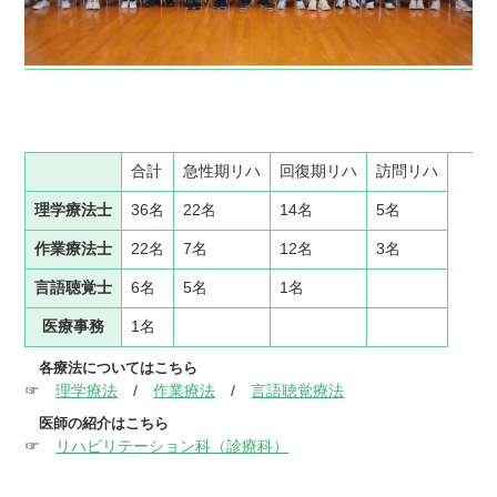
合計
急性期リハ
回復期リハ
訪問リハ
理学療法士
36名
22名
14名
5名
作業療法士
22名
7名
12名
3名
言語聴覚士
6名
5名
1名
医療事務
1名
各療法についてはこちら
☞
理学療法
/
作業療法
/
言語聴覚療法
医師の紹介はこちら
☞
リハビリテーション科（診療科）