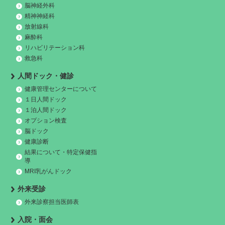
脳神経外科
精神神経科
放射線科
麻酔科
リハビリテーション科
救急科
人間ドック・健診
健康管理センターについて
１日人間ドック
１泊人間ドック
オプション検査
脳ドック
健康診断
結果について・特定保健指
導
MRI乳がんドック
外来受診
外来診察担当医師表
入院・面会