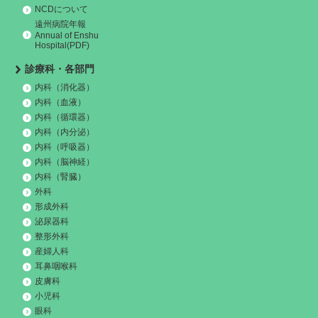
NCDについて
遠州病院年報
Annual of Enshu
Hospital(PDF)
診療科・各部門
内科（消化器）
内科（血液）
内科（循環器）
内科（内分泌）
内科（呼吸器）
内科（脳神経）
内科（腎臓）
外科
形成外科
泌尿器科
整形外科
産婦人科
耳鼻咽喉科
皮膚科
小児科
眼科