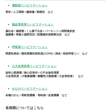
運動器リハビリテーション
骨折 / 人工関節 / 腱損傷 / 頸椎症 など
脳血管疾患リハビリテーション
脳出血 / 脳梗塞 / くも膜下出血 / パーキンソン病関連疾患
脳腫瘍 / 脊髄小脳変性症 / 筋萎縮性側索硬化症 など
呼吸器リハビリテーション
間質性肺炎 / 慢性閉塞性肺疾患(COPD) / 肺炎 / 術前呼吸リハ など
心大血管疾患リハビリテーション
急性心筋梗塞 / 狭心症発作 / 心不全急性増悪
大血管疾患（大動脈解離 / 解離性大動脈瘤 / 大血管術後） など
がんのリハビリテーション
各種のがん / 骨軟部腫瘍・骨転移 / 血液腫瘍 など
各病期についてはこちら