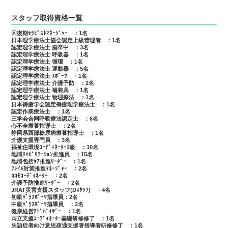
スタッフ取得資格一覧
回復期ｾﾗﾋﾟｽﾄﾏﾈｰｼﾞｬｰ ：1名
日本理学療法士協会認定上級管理者 ：1名
認定理学療法士 脳卒中 ：3名
認定理学療法士 呼吸器 ：1名
認定理学療法士 循環 ：1名
認定理学療法士 運動器 ：5名
認定理学療法士 ｽﾎﾟｰﾂ ：1名
認定理学療法士 介護予防 ：2名
認定理学療法士 補装具 ：1名
認定理学療法士 物理療法 ：1名
日本褥瘡学会認定褥瘡理学療法士 ：1名
認定作業療法士 ：1名
三学会合同呼吸療法認定士 ：6名
心不全療養指導士 ：2名
静岡県西部糖尿病療養指導士 ：1名
介護支援専門員 ：3名
福祉住環境ｺｰﾃﾞｨﾈｰﾀｰ2級 ：10名
地域ﾘﾊﾋﾞﾘﾃｰｼｮﾝ推進員 ：15名
地域包括ｹｱ推進ﾘｰﾀﾞｰ ：1名
ﾌﾚｲﾙ対策推進ﾏﾈｰｼﾞｬｰ ：2名
ﾛｺﾓｺｰﾃﾞｨﾈｰﾀｰ ：2名
介護予防推進ﾘｰﾀﾞｰ ：2名
JRAT災害支援スタッフ(Dｽﾀｯﾌ) ：4名
初級ﾊﾟﾗｽﾎﾟｰﾂ指導員：2名
中級ﾊﾟﾗｽﾎﾟｰﾂ指導員 ：2名
健康経営ｱﾄﾞﾊﾞｲｻﾞｰ ：1名
両立支援ｺｰﾃﾞｨﾈｰﾀｰ基礎研修修了 ：1名
失語症者向け意思疎通支援者指導者研修修了 ：1名